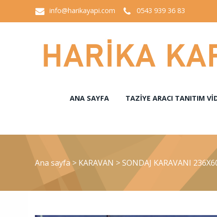
info@harikayapi.com
0543 939 36 83
ANA SAYFA
TAZIYE ARACI TANITIM VI
Ana sayfa
>
KARAVAN
>
SONDAJ KARAVANI 236X