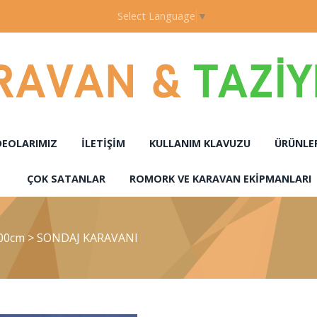
Select Language
▼
DEOLARIMIZ
İLETIŞIM
KULLANIM KLAVUZU
ÜRÜNLE
ÇOK SATANLAR
ROMORK VE KARAVAN EKIPMANLARI
600cm
>
SONDAJ KARAVANI