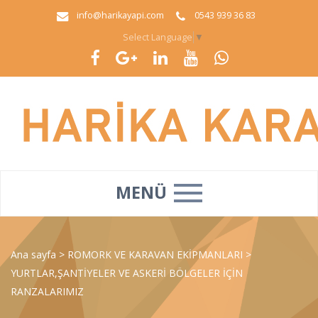
info@harikayapi.com
0543 939 36 83
Select Language
▼
MENÜ
Ana sayfa
>
ROMORK VE KARAVAN EKİPMANLARI
>
YURTLAR,ŞANTİYELER VE ASKERİ BÖLGELER İÇİN
RANZALARIMIZ