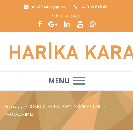
info@harikayapi.com
0543 939 36 83
Select Language
▼
MENÜ
Ana sayfa
>
ROMORK VE KARAVAN EKİPMANLARI
>
KRİKOLARIMIZ