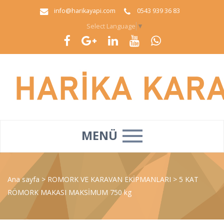
info@harikayapi.com
0543 939 36 83
Select Language
▼
MENÜ
Ana sayfa
>
ROMORK VE KARAVAN EKİPMANLARI
>
5 KAT
RÖMORK MAKASI MAKSİMUM 750 kg