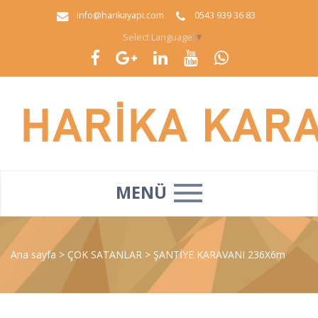
info@harikayapi.com
0543 939 36 83
Select Language
▼
MENÜ
Ana sayfa
>
ÇOK SATANLAR
>
ŞANTİYE KARAVANI 236X6m