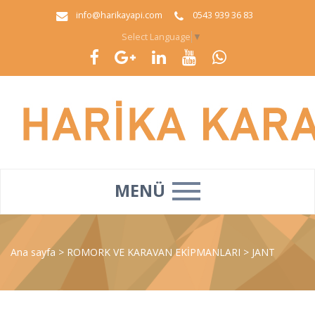
info@harikayapi.com
0543 939 36 83
Select Language
▼
MENÜ
Ana sayfa
>
ROMORK VE KARAVAN EKİPMANLARI
>
JANT